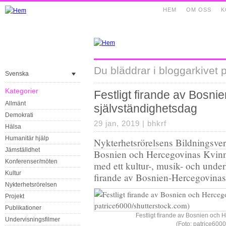
HEM
OM OSS
K
Du bläddrar i bloggarkivet p
Svenska
Kategorier
Festligt firande av Bosn
Allmänt
självständighetsdag
Demokrati
29 jan, 2019 |
bhkrf
Hälsa
Humanitär hjälp
Nykterhetsrörelsens Bildningsv
Jämställdhet
Bosnien och Hercegovinas Kvin
Konferenser/möten
med ett kultur-, musik- och unde
Kultur
firande av Bosnien-Hercegovinas
Nykterhetsrörelsen
Projekt
Publikationer
Festligt firande av Bosnien och 
Undervisningsfilmer
(Foto: patrice6000