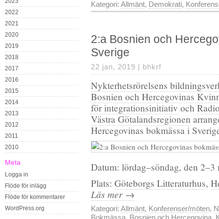
2023
Kategori:
Allmänt
,
Demokrati
,
Konferens
2022
2021
2020
2:a Bosnien och Hercego
2019
Sverige
2018
22 jan, 2019 |
bhkrf
2017
2016
Nykterhetsrörelsens bildningsv
2015
Bosnien och Hercegovinas Kvin
2014
för integrationsinitiativ
och
Radi
2013
Västra Götalandsregionen
arrang
2012
Hercegovinas bokmässa i Sverig
2011
2010
Meta
Datum: lördag–söndag, den 2–3
Logga in
Plats:
Göteborgs Litteraturhus
,
He
Flöde för inlägg
Läs mer →
Flöde för kommentarer
Kategori:
Allmänt
,
Konferenser/möten
,
N
WordPress.org
Bokmässa
,
Bosnien och Hercegovina
,
K