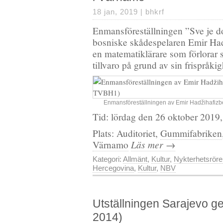
18 jan, 2019 |
bhkrf
Enmansföreställningen ”Sve je do
bosniske skådespelaren Emir Ha
en matematiklärare som förlorar s
tillvaro på grund av sin frispråkig
Enmansföreställningen av Emir Hadžihafizbe
Tid: lördag den 26 oktober 2019,
Plats: Auditoriet,
Gummifabriken
Läs mer →
Värnamo
Kategori:
Allmänt
,
Kultur
,
Nykterhetsröre
Hercegovina
,
Kultur
,
NBV
Utställningen Sarajevo 
2014)