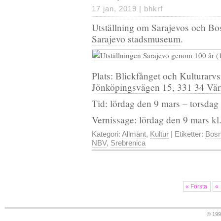
17 jan, 2019 |
bhkrf
Utställning om Sarajevos och Bos
Sarajevo stadsmuseum
.
Plats: Blickfånget och Kulturar
Jönköpingsvägen 15, 331 34 Vä
Tid: lördag den 9 mars – torsdag
Vernissage: lördag den 9 mars k
Kategori:
Allmänt
,
Kultur
| Etiketter:
Bosn
NBV
,
Srebrenica
« Första
«
© 19