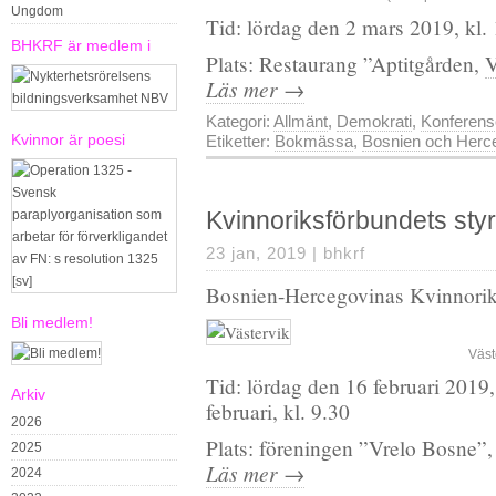
Ungdom
Tid: lördag den 2 mars 2019, kl.
BHKRF är medlem i
Plats: Restaurang ”Aptitgården,
V
Läs mer →
Kategori:
Allmänt
,
Demokrati
,
Konferens
Kvinnor är poesi
Etiketter:
Bokmässa
,
Bosnien och Herc
Kvinnoriksförbundets sty
23 jan, 2019 |
bhkrf
Bosnien-Hercegovinas Kvinnorik
Bli medlem!
Väst
Tid: lördag den 16 februari 2019
Arkiv
februari, kl. 9.30
2026
Plats: föreningen ”Vrelo Bosne”
2025
Läs mer →
2024