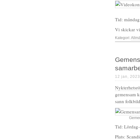
Tid: måndag,
Vi skickar v
Kategori:
Allm
Gemensa
samarbe
12 jan, 2023
Nykterhetsr
gemensam kon
sann folkbil
Gemen
Tid: Lördag
Plats: Scand