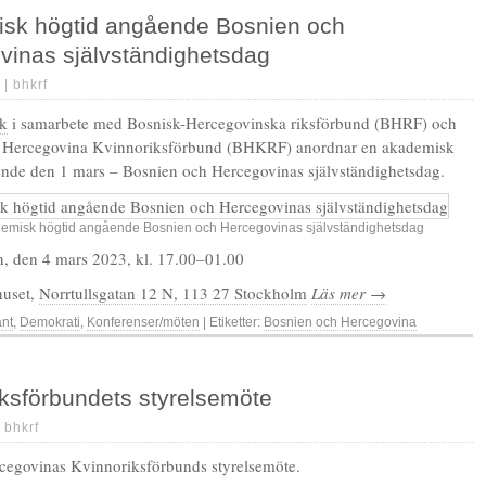
sk högtid angående Bosnien och
vinas självständighetsdag
 |
bhkrf
k
i samarbete med Bosnisk-Hercegovinska riksförbund (BHRF) och
 Hercegovina Kvinnoriksförbund (BHKRF) anordnar en akademisk
nde den 1 mars – Bosnien och Hercegovinas självständighetsdag.
emisk högtid angående Bosnien och Hercegovinas självständighetsdag
n, den 4 mars 2023, kl. 17.00–01.00
huset,
Norrtullsgatan 12 N, 113 27 Stockholm
Läs mer →
änt
,
Demokrati
,
Konferenser/möten
| Etiketter:
Bosnien och Hercegovina
iksförbundets styrelsemöte
|
bhkrf
cegovinas Kvinnoriksförbunds styrelsemöte.