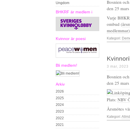
Bosnien och
Ungdom
den 25 mars 
BHKRF är medlem i
Varje BHKRF
ombud (
årsm
medlemmar
Kvinnor är poesi
Kategori:
Demo
Kvinnor
Bli medlem!
3 mar, 2023
Bosnien och
den 25 mars
Arkiv
2026
2025
Plats:
NBV Ö
2024
Årsmötes vä
2023
Kategori:
Allm
2022
2021