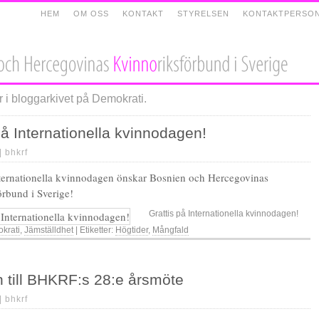
HEM
OM OSS
KONTAKT
STYRELSEN
KONTAKTPERSO
 i bloggarkivet på Demokrati.
på Internationella kvinnodagen!
 |
bhkrf
nternationella kvinnodagen önskar Bosnien och Hercegovinas
rbund i Sverige!
Grattis på Internationella kvinnodagen!
krati
,
Jämställdhet
| Etiketter:
Högtider
,
Mångfald
 till BHKRF:s 28:e årsmöte
 |
bhkrf