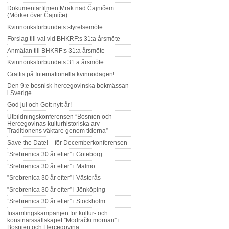
Dokumentärfilmen Mrak nad Čajničem
(Mörker över Čajniče)
Kvinnoriksförbundets styrelsemöte
Förslag till val vid BHKRF:s 31:a årsmöte
Anmälan till BHKRF:s 31:a årsmöte
Kvinnoriksförbundets 31:a årsmöte
Grattis på Internationella kvinnodagen!
Den 9:e bosnisk-hercegovinska bokmässan
i Sverige
God jul och Gott nytt år!
Utbildningskonferensen ”Bosnien och
Hercegovinas kulturhistoriska arv –
Traditionens väktare genom tiderna”
Save the Date! – för Decemberkonferensen
”Srebrenica 30 år efter” i Göteborg
”Srebrenica 30 år efter” i Malmö
”Srebrenica 30 år efter” i Västerås
”Srebrenica 30 år efter” i Jönköping
”Srebrenica 30 år efter” i Stockholm
Insamlingskampanjen för kultur- och
konstnärssällskapet ”Modrački mornari” i
Bosnien och Hercegovina