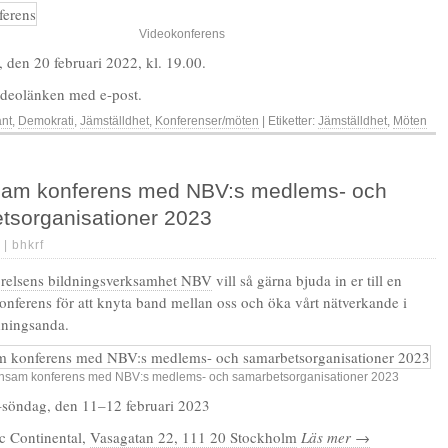
Videokonferens
 den 20 februari 2022, kl. 19.00.
ideolänken med e-post.
änt
,
Demokrati
,
Jämställdhet
,
Konferenser/möten
| Etiketter:
Jämställdhet
,
Möten
m konferens med NBV:s medlems- och
tsorganisationer 2023
 |
bhkrf
örelsens bildningsverksamhet NBV
vill så gärna bjuda in er till en
ferens för att knyta band mellan oss och öka vårt nätverkande i
dningsanda.
sam konferens med NBV:s medlems- och samarbetsorganisationer 2023
–söndag, den 11–12 februari 2023
ic Continental,
Vasagatan 22, 111 20 Stockholm
Läs mer →