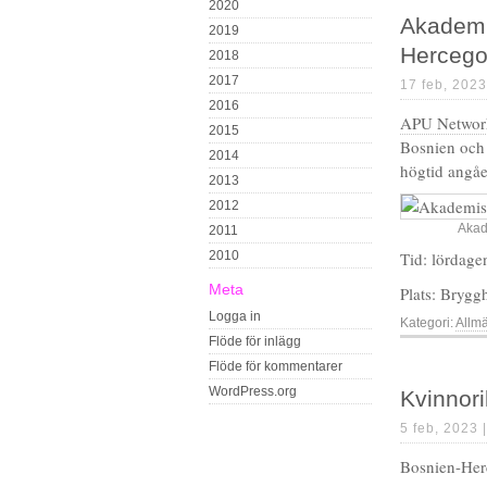
2020
Akademi
2019
Hercego
2018
2017
17 feb, 2023
2016
APU Networ
2015
Bosnien och
2014
högtid angåe
2013
2012
Akad
2011
2010
Tid: lördage
Meta
Plats: Brygg
Logga in
Kategori:
Allm
Flöde för inlägg
Flöde för kommentarer
WordPress.org
Kvinnor
5 feb, 2023 
Bosnien-Her