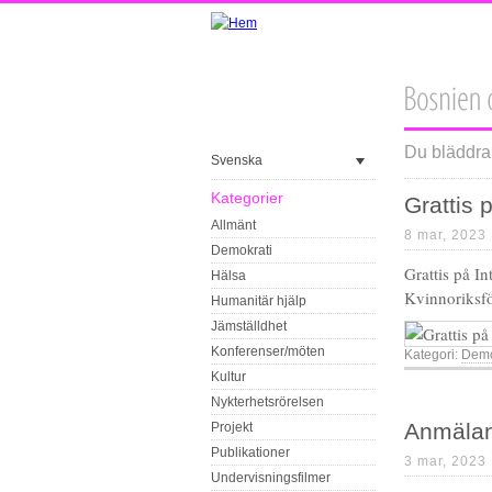
Du bläddrar
Svenska
Kategorier
Grattis 
Allmänt
8 mar, 2023
Demokrati
Grattis på I
Hälsa
Kvinnoriksfö
Humanitär hjälp
Jämställdhet
Konferenser/möten
Kategori:
Demo
Kultur
Nykterhetsrörelsen
Anmälan
Projekt
Publikationer
3 mar, 2023
Undervisningsfilmer