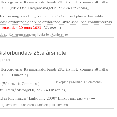
 Hercegovinas Kvinnoriksförbunds 28:e årsmöte kommer att hållas
2023 (NBV Öst, Trädgårdstorget 6, 582 24 Linköping).
:s förening/avdelning kan anmäla två ombud plus redan valda
ötes ordförande och vice ordförande, styrelsens- och kommittéernas
)
senast den 20 mars 2023.
Läs mer →
krati
,
Konferenser/möten
| Etiketter:
Konferenser
iksförbundets 28:e årsmöte
 |
bhkrf
 Hercegovinas Kvinnoriksförbunds 28:e årsmöte kommer att hållas
 2023 i Linköping.
Linköping (Wikimedia Commons)
st
,
Trädgårdstorget 6, 582 24 Linköping
rd är föreningen ”Linköping 2000” Linköping.
Läs mer →
änt
,
Demokrati
,
Konferenser/möten
| Etiketter:
Möten