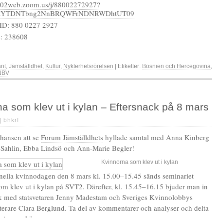
us02web.zoom.us/j/88002272927?
tYTDNTbng2NnBRQWFrNDNRWDhtUT09
ID: 880 0227 2927
e: 238608
änt
,
Jämställdhet
,
Kultur
,
Nykterhetsrörelsen
| Etiketter:
Bosnien och Hercegovina
,
NBV
a som klev ut i kylan – Eftersnack på 8 mars
 |
bhkrf
chansen att se
Forum Jämställdhets
hyllade samtal med Anna Kinberg
 Sahlin, Ebba Lindsö och Ann-Marie Begler!
Kvinnorna som klev ut i kylan
onella kvinnodagen den 8 mars kl. 15.00–15.45 sänds seminariet
m klev ut i kylan på SVT2. Därefter, kl. 15.45–16.15 bjuder man in
ack med statsvetaren Jenny Madestam och Sveriges Kvinnolobbys
terare Clara Berglund. Ta del av kommentarer och analyser och delta