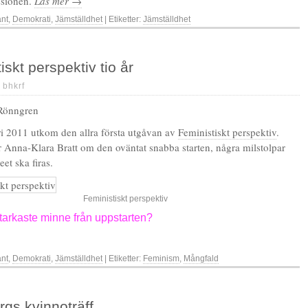
ussionen.
Läs mer →
änt
,
Demokrati
,
Jämställdhet
| Etiketter:
Jämställdhet
iskt perspektiv tio år
|
bhkrf
 Rönngren
i 2011 utkom den allra första utgåvan av
Feministiskt perspektiv
.
 Anna-Klara Bratt om den oväntat snabba starten, några milstolpar
eet ska firas.
Feministiskt perspektiv
starkaste minne från uppstarten?
änt
,
Demokrati
,
Jämställdhet
| Etiketter:
Feminism
,
Mångfald
gs kvinnoträff