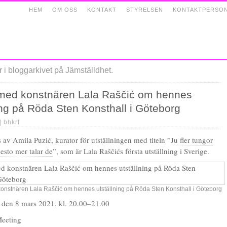
HEM
OM OSS
KONTAKT
STYRELSEN
KONTAKTPERSO
 i bloggarkivet på Jämställdhet.
med konstnären Lala Raščić om hennes
ing på Röda Sten Konsthall i Göteborg
 |
bhkrf
 av Amila Puzić, kurator för utställningen med titeln ”
Ju fler tungor
esto mer talar de
”, som är Lala Raščićs första utställning i Sverige.
onstnären Lala Raščić om hennes utställning på Röda Sten Konsthall i Göteborg
 den 8 mars 2021, kl. 20.00–21.00
eeting