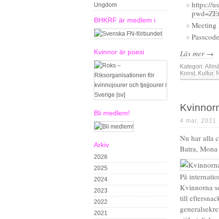
https://
Ungdom
pwd=ZE
BHKRF är medlem i
Meeting 
Passcod
Kvinnor är poesi
Läs mer →
Kategori:
Allm
Konst
,
Kultur
,
Kvinnorn
Bli medlem!
4 mar, 2021
Nu har alla 
Arkiv
Batra, Mona
2026
2025
På internati
2024
Kvinnorna so
2023
till eftersn
2022
generalsekre
2021