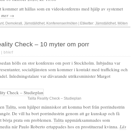
t kommer att hållas som en videokonferens med hjälp av systemet
s mer →
änt
,
Demokrati
,
Jämställdhet
,
Konferenser/möten
| Etiketter:
Jämställdhet
,
Möten
eality Check – 10 myter om porr
 |
bhkrf
 sedan hölls en stor konferens om porr i Stockholm. Inbjudna var
resentanter, socialtjänsten som kommer i kontakt med trafficking och
el. Inledningstalare var dåvarande utrikesminister Margot
Talita Reality Check – Studieplan
nen
Talita
, som hjälper människor att komma bort från porrindustrin
angör. De vill ha bort porrindustrin genom att ge kunskap och få
t börja prata om problemen.
Talita
uppmärksammades som
media när Paulo Roberto ertappades hos en prostituerad kvinna.
Läs