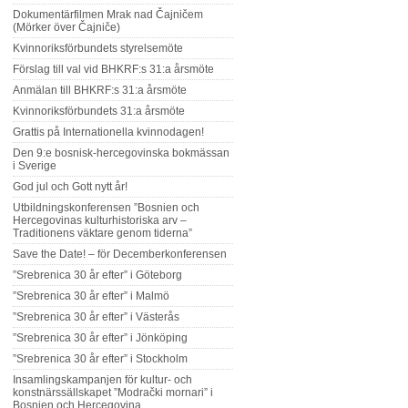
Dokumentärfilmen Mrak nad Čajničem
(Mörker över Čajniče)
Kvinnoriksförbundets styrelsemöte
Förslag till val vid BHKRF:s 31:a årsmöte
Anmälan till BHKRF:s 31:a årsmöte
Kvinnoriksförbundets 31:a årsmöte
Grattis på Internationella kvinnodagen!
Den 9:e bosnisk-hercegovinska bokmässan
i Sverige
God jul och Gott nytt år!
Utbildningskonferensen ”Bosnien och
Hercegovinas kulturhistoriska arv –
Traditionens väktare genom tiderna”
Save the Date! – för Decemberkonferensen
”Srebrenica 30 år efter” i Göteborg
”Srebrenica 30 år efter” i Malmö
”Srebrenica 30 år efter” i Västerås
”Srebrenica 30 år efter” i Jönköping
”Srebrenica 30 år efter” i Stockholm
Insamlingskampanjen för kultur- och
konstnärssällskapet ”Modrački mornari” i
Bosnien och Hercegovina