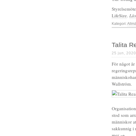
Styrelsemöte
LifeSize
.
Lä
Kategori:
Allm
Talita R
25 jun, 2020
För något år
regeringsrep
människohand
Wallström.
Organisatio
stod som arr
människor at
sakkunnig i 
mer →