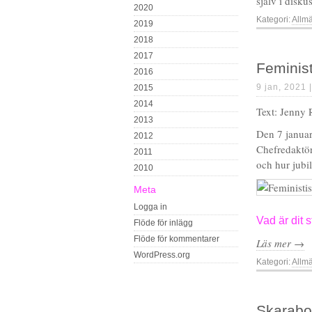
själv i disk
2020
Kategori:
Allm
2019
2018
2017
Feminist
2016
9 jan, 2021 
2015
2014
Text: Jenny
2013
Den 7 januar
2012
Chefredaktör
2011
och hur jubil
2010
Meta
Logga in
Vad är dit 
Flöde för inlägg
Flöde för kommentarer
Läs mer →
WordPress.org
Kategori:
Allm
Skarabor