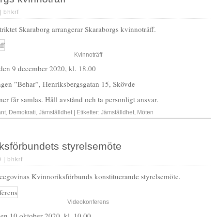
 |
bhkrf
triktet Skaraborg arrangerar Skaraborgs kvinnoträff.
Kvinnoträff
den 9 december 2020, kl. 18.00
ingen ”Behar”, Henriksbergsgatan 15, Skövde
er får samlas. Håll avstånd och ta personligt ansvar.
änt
,
Demokrati
,
Jämställdhet
| Etiketter:
Jämställdhet
,
Möten
iksförbundets styrelsemöte
0 |
bhkrf
egovinas Kvinnoriksförbunds konstituerande styrelsemöte.
Videokonferens
den 10 oktober 2020, kl. 10.00