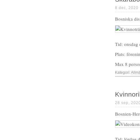
8 dec, 2020
Bosniska dis
Tid: onsdag 
Plats: fören
Max 8 person
Kategori:
Allm
Kvinnor
28 sep, 202
Bosnien-Herc
Tid: lördag 