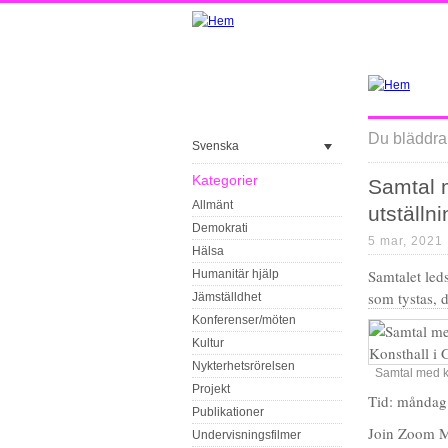
Du bläddrar
Svenska
Kategorier
Samtal 
Allmänt
utställn
Demokrati
5 mar, 2021
Hälsa
Samtalet leds
Humanitär hjälp
som tystas, d
Jämställdhet
Konferenser/möten
Kultur
Nykterhetsrörelsen
Samtal med k
Projekt
Tid: måndag
Publikationer
Join Zoom M
Undervisningsfilmer