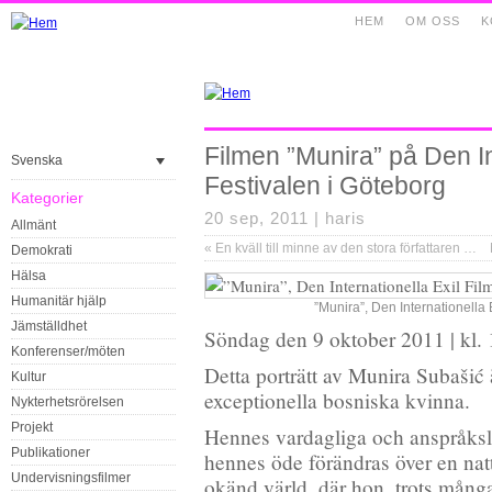
HEM
OM OSS
K
Filmen ”Munira” på Den In
Svenska
Festivalen i Göteborg
Kategorier
20 sep, 2011 |
haris
Allmänt
«
En kväll till minne av den stora författaren Meho Baraković
Demokrati
Hälsa
Humanitär hjälp
”Munira”, Den Internationella 
Jämställdhet
Söndag den 9 oktober 2011 | kl. 
Konferenser/möten
Detta porträtt av Munira Subašić
Kultur
exceptionella bosniska kvinna.
Nykterhetsrörelsen
Projekt
Hennes vardagliga och anspråkslös
Publikationer
hennes öde förändras över en natt
Undervisningsfilmer
okänd värld, där hon, trots många