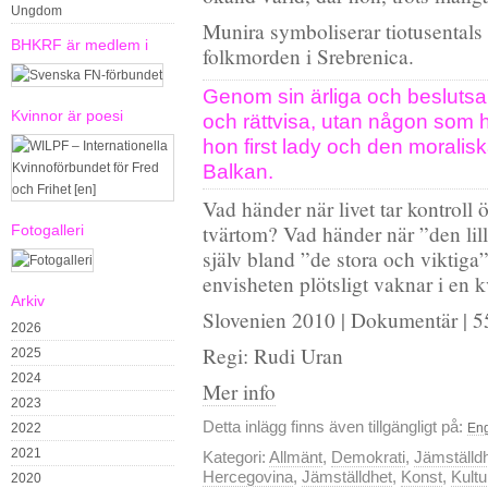
Ungdom
Munira symboliserar tiotusentals
BHKRF är medlem i
folkmorden i Srebrenica.
Genom sin ärliga och besluts
Kvinnor är poesi
och rättvisa, utan någon som hel
hon first lady och den moralisk
Balkan.
Vad händer när livet tar kontroll
tvärtom? Vad händer när ”den lill
Fotogalleri
själv bland ”de stora och viktig
envisheten plötsligt vaknar i en 
Arkiv
Slovenien 2010 | Dokumentär | 55
2026
Regi: Rudi Uran
2025
2024
Mer info
2023
Detta inlägg finns även tillgängligt på:
2022
En
2021
Kategori:
Allmänt
,
Demokrati
,
Jämställd
Hercegovina
,
Jämställdhet
,
Konst
,
Kultu
2020