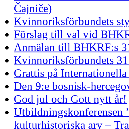
Čajniče)
Kvinnoriksförbundets st
Förslag till val vid BHK
Anmälan till BHKRF:s 3
Kvinnoriksförbundets 31
Grattis på Internationell
Den 9:e bosnisk-hercego
God jul och Gott nytt år!
Utbildningskonferensen 
kulturhistoriska arv – Tr