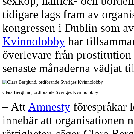
sexköp, hallick- och bordel
tidigare lags fram av organi
kongressen i Dublin som av
Kvinnolobby
har tillsamma
överlevare från prostitution
senaste månaderna vädjat ti
Clara Berglund, ordförande Sveriges Kvinnolobby
– Att
Amnesty
förespråkar 
innebär att organisationen 
rättigheter, säger Clara Ber