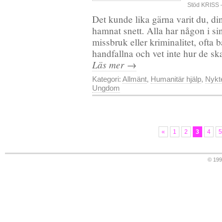
Stöd KRISS 
Det kunde lika gärna varit du, din
hamnat snett. Alla har någon i si
missbruk eller kriminalitet, ofta
handfallna och vet inte hur de ska
Läs mer →
Kategori:
Allmänt
,
Humanitär hjälp
,
Nykt
Ungdom
«
1
2
3
4
5
© 19