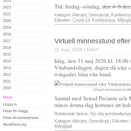
2023
Tid: fredag–söndag,
den 4–6 de
2022
2021
Kategori:
Allmänt
,
Demokrati
,
Konferens
Etiketter:
Covid-19
,
Konferenser
,
Mångfa
2020
2019
2018
Virtuell minnesstund eft
2017
2016
31 maj, 2020 |
bhkrf
2015
Idag, den 31 maj 2020 kl. 18.00
2014
Vitabandsdagen
, dagen då icke s
2013
tvingades bära vita band.
2012
2011
2010
Virtuell minnesstund ef
Samtal med Senad Pećanin och Mi
Meta
minas denna dag kommer att leda
Logga in
Flöde för inlägg
Relaterade länkar:
De vita armbindlarna
Flöde för kommentarer
Kategori:
Allmänt
,
Demokrati
| Etiketter:
WordPress.org
Mångfald