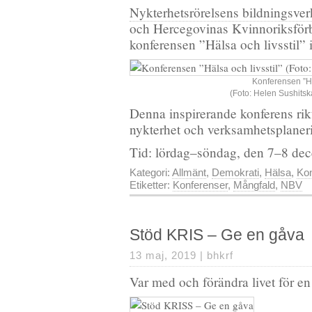
Nykterhetsrörelsens bildningsv
och Hercegovinas Kvinnoriksfö
konferensen ”Hälsa och livsstil” 
Konferensen ”Häl
(Foto: Helen Sushitsk
Denna inspirerande konferens rik
nykterhet och verksamhetsplaner
Tid: lördag–söndag, den 7–8 d
Kategori:
Allmänt
,
Demokrati
,
Hälsa
,
Ko
Etiketter:
Konferenser
,
Mångfald
,
NBV
Stöd KRIS – Ge en gåva
13 maj, 2019 |
bhkrf
Var med och förändra livet för en