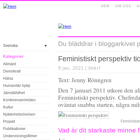
HEM
OM OSS
K
Du bläddrar i bloggarkivet 
Svenska
Kategorier
Feministiskt perspektiv ti
Allmänt
9 jan, 2021 |
bhkrf
Demokrati
Text: Jenny Rönngren
Hälsa
Humanitär hjälp
Den 7 januari 2011 utkom den all
Jämställdhet
Feministiskt perspektiv
. Chefred
Konferenser/möten
oväntat snabba starten, några mils
Kultur
Nykterhetsrörelsen
Feministisk
Projekt
Publikationer
Vad är dit starkaste minne 
Undervisningsfilmer