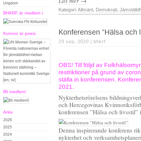
Läs mer →
Ungdom
Kategori:
Allmänt
,
Demokrati
,
Jämställd
BHKRF är medlem i
Konferensen ”Hälsa och li
Kvinnor är poesi
29 sep, 2020 |
bhkrf
OBS! Till följd av Folkhälsom
restriktioner på grund av coron
ställa in konferensen. Konferen
2021.
Bli medlem!
Nykterhetsrörelsens bildningsv
och Hercegovinas Kvinnoriksfö
konferensen ”Hälsa och livsstil” 
Arkiv
2026
2025
Denna inspirerande konferens rik
2024
nykterhet och verksamhetsplaner